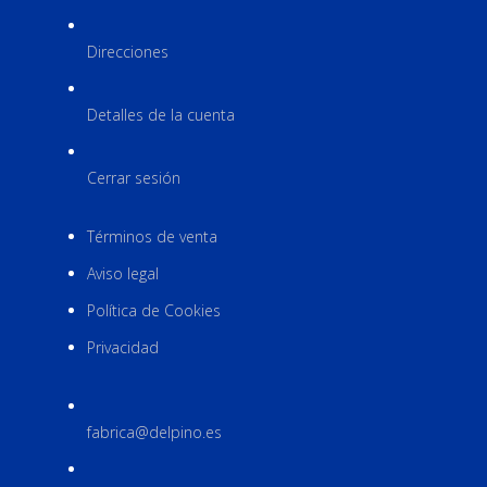
Direcciones
Detalles de la cuenta
Cerrar sesión
Términos de venta
Aviso legal
Política de Cookies
Privacidad
fabrica@delpino.es