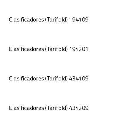
Clasificadores (Tarifold) 194109
Clasificadores (Tarifold) 194201
Clasificadores (Tarifold) 434109
Clasificadores (Tarifold) 434209