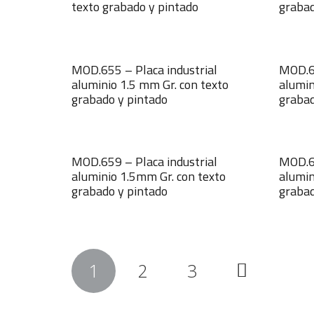
texto grabado y pintado
grabad
MOD.655 – Placa industrial
MOD.65
aluminio 1.5 mm Gr. con texto
alumin
grabado y pintado
grabad
MOD.659 – Placa industrial
MOD.66
aluminio 1.5mm Gr. con texto
alumin
grabado y pintado
grabad
Navegación
1
2
3
de