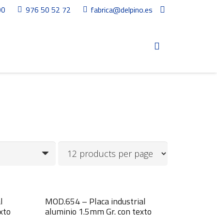
00
976 50 52 72
fabrica@delpino.es
l
MOD.654 – Placa industrial
xto
aluminio 1.5mm Gr. con texto