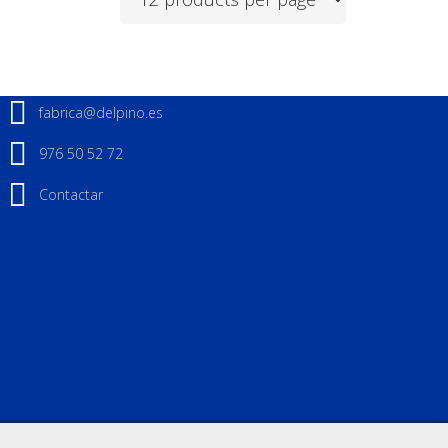
fabrica@delpino.es
976 50 52 72
Contactar