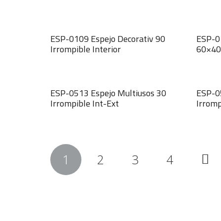
ESP-0109 Espejo Decorativ 90
ESP-01
Irrompible Interior
60×40 
ESP-0513 Espejo Multiusos 30
ESP-0
Irrompible Int-Ext
Irromp
Navegación
1
2
3
4
de
entradas