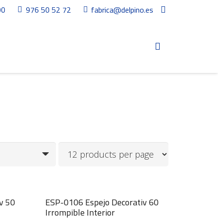
00
976 50 52 72
fabrica@delpino.es
v 50
ESP-0106 Espejo Decorativ 60
Irrompible Interior