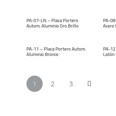
PA-07-LN – Placa Portero
PA-08 
Autom. Aluminio Oro Brillo
Acero 
PA-11 – Placa Portero Autom.
PA-12 
Aluminio Bronce
Latón
Navegación
1
2
3
de
entradas