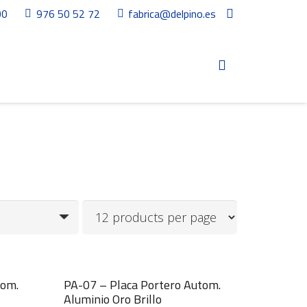
00
976 50 52 72
fabrica@delpino.es
tom.
PA-07 – Placa Portero Autom.
Aluminio Oro Brillo