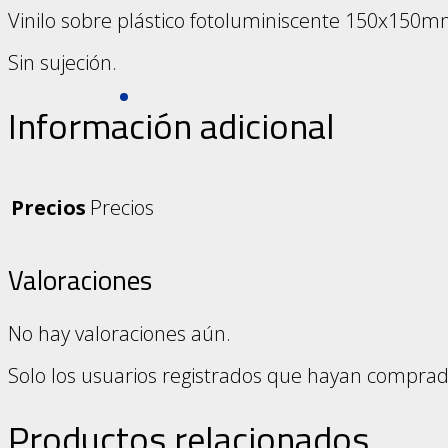
Vinilo sobre plástico fotoluminiscente 150x15
Imperdibles
Sin sujeción.
Información adicional
Cuadros Eléctricos
Precios
Precios
Placas Industriales
Valoraciones
No hay valoraciones aún.
Placas en Formica
Solo los usuarios registrados que hayan compra
Productos relacionados