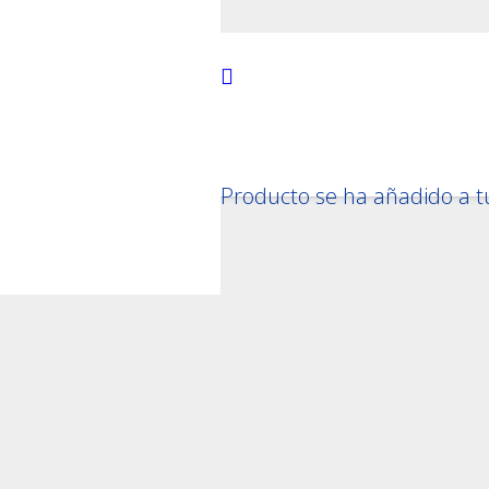
MI-IMO (Maritimo)
/ OMI 303 – Campana de alarm
a de alarma
Producto
se ha añadido a tu
Maritimo)