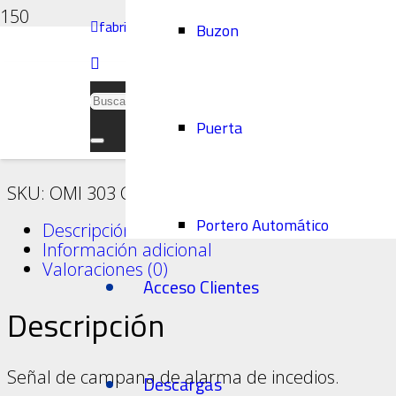
fabrica@delpino.es
Buzon
Inicio
/
Señalización e Indicación
/
Señalización O
OMI 303 – Campan
Puerta
SKU:
OMI 303
Categoría:
Señalización OMI-IMO (
Portero Automático
Descripción
Información adicional
Valoraciones (0)
Acceso Clientes
Descripción
Colgantes
Señal de campana de alarma de incedios.
Descargas