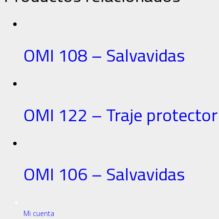
Placas en Aluminio
OMI 108 – Salvavidas
Placas de Muestrarios
OMI 122 – Traje protector
Señalización e Indicación
OMI 106 – Salvavidas
Advertencia de peligro
Mi cuenta