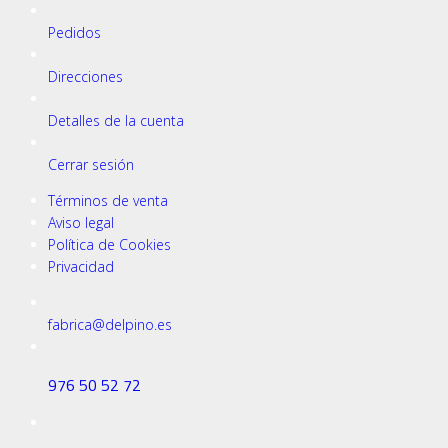
Prohibición
Pedidos
Direcciones
Uso Obligatorio
Detalles de la cuenta
Cerrar sesión
Términos de venta
Aviso legal
Equipos Contraincendios
Política de Cookies
Privacidad
fabrica@delpino.es
Informativas
976 50 52 72