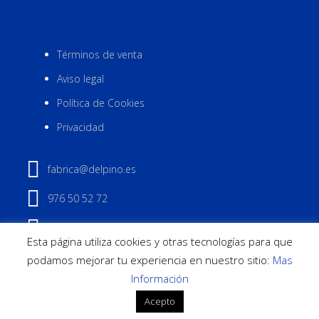
Términos de venta
Aviso legal
Política de Cookies
Privacidad
fabrica@delpino.es
976 50 52 72
Contactar
Esta página utiliza cookies y otras tecnologías para que
podamos mejorar tu experiencia en nuestro sitio:
Mas
Información
2023 © Del Pino S.L. todos los derechos reservados
Acepto