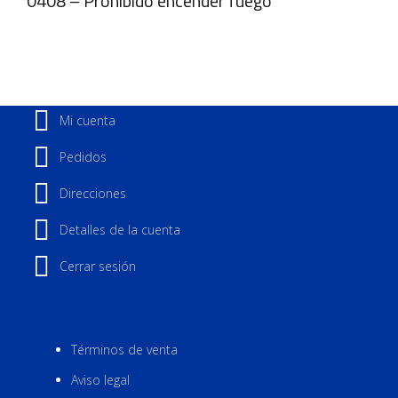
0408 – Prohibido encender fuego
Mi cuenta
Pedidos
Direcciones
Detalles de la cuenta
Cerrar sesión
Términos de venta
Aviso legal