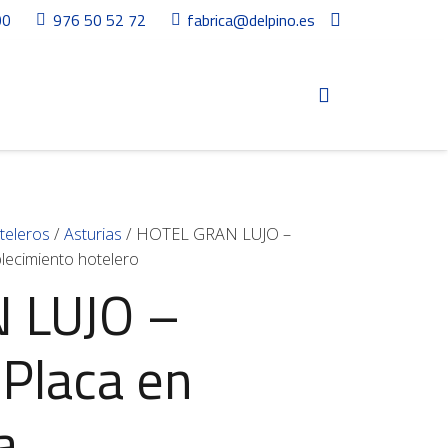
00
976 50 52 72
fabrica@delpino.es
teleros
/
Asturias
/ HOTEL GRAN LUJO –
lecimiento hotelero
 LUJO –
Placa en
a