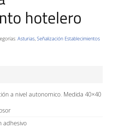
nto hotelero
egorías:
Asturias
,
Señalización Establecimientos
ación a nivel autonomico. Medida 40×40
osor
on adhesivo